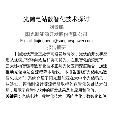
光储电站数智化技术探讨
刘景鹏
阳光新能源开发股份有限公司
E-
mail:
liujingpeng@sungrowpower.com
报告摘要
中国光伏产业正处于高速发展阶段，
光伏的开发和应
用从规模扩张转向效益和协同
优先。在
数智
化
的
浪潮下，
云大移物智链
等数智化技术正与
光储应用
深度融合，
加速
推动
光储
电站全
流程降本增效
。本报告围绕
“
光储电站数
智化
技术
”，系统
介绍
了
阳光新能源
在
大中小光储场景
，
从选址、评估到设计等
流程
所
取得的数智化关键技术创
新，展示了数智化软件的研发成果及其应用和价值。
关键词：
光储电站
；
数智化技术
；
系统优化
；
数智化软件