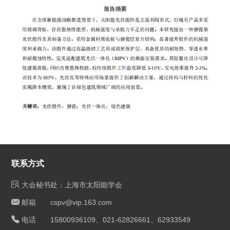
联系方式
大会秘书处：上海市太阳能学会
邮箱 cspv@vip.163.com
电话 15800936109、021-62826661、62933549