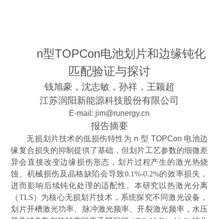
n
型
TOPCon
电池划片和边缘钝化
匹配验证与探讨
钱旭豪
，沈志敏，孙祥，王颖超
江苏润阳新能源科技股份有限公司
E
-
mail
: j
im@runergy.cn
报告摘要
无损划片技术的低损伤特性为
n
型
TOPCon
电池边
缘复合损失的抑制提供了基础，但划片工艺参数的细微差
异会直接改变边缘损伤形态，划片过程产生的激光热烧
蚀、机械损伤及晶格缺陷会导致
0.1%-0.2%
的效率损失，
进而影响后续钝化处理的适配性。本研究以热激光分离
（
TLS
）为核心无损划片技术，系统探究不同激光设备，
划片开槽激光功率、脉冲激光频率、开裂激光频率，水压