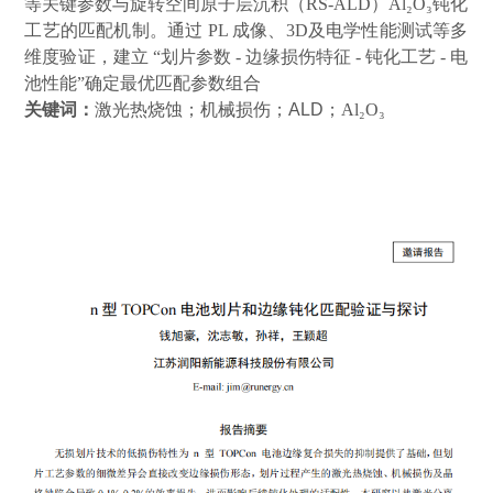
等关键参数与旋转空间原子层沉积（
RS-ALD
）
Al₂O₃
钝化
工艺的匹配机制。通过
PL
成像、
3D
及电学性能测试等多
维度验证，建立
“
划片参数
-
边缘损伤特征
-
钝化工艺
-
电
池性能
”
确定最优匹配参数组合
关键词：
激光热烧蚀
；
机械损伤；
ALD
；
Al₂O₃