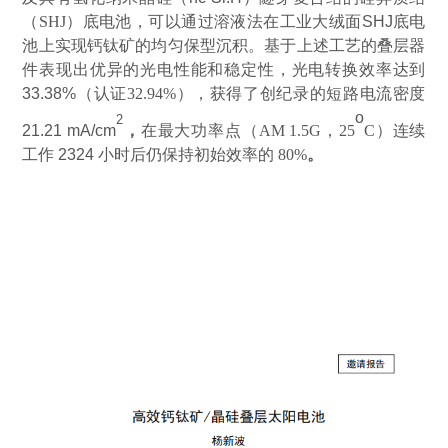
（
SHJ
）底电池，可以通过溶液法在工业大绒面
SHJ
底电
池
上实现钙钛矿的均匀保型沉积。基于上述工艺的叠层器
件表现出优异的光电性能和稳定性，光电转换效率达到
33.38%
（认证
32.94%
）
，获得了创纪录的
短路电流密度
o
2
21.21 mA/cm
，
在最大功率点（
AM 1.5G
，
25
C
）连续
工作
2324
小时后仍保持初始效率的
80%
。