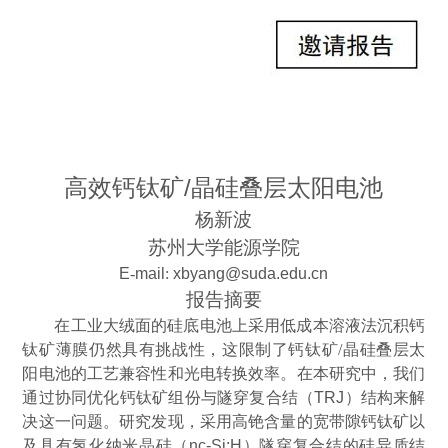
高效钙钛矿
/晶硅叠层太阳电池
杨新波
苏州大学能源学院
E
-
mail
:
xbyang@suda.edu.cn
报告摘要
在工业大绒面的硅底电池上采用低成本溶液法沉积钙
钛矿薄膜仍然具有挑战性，这限制了钙钛矿
/
晶硅叠层太
阳电池的工艺兼容性和光电转换效率。在本研究中，我们
通过
协同优化钙钛矿组份与隧穿复合结（
TRJ
）结构
来解
决这一问题。研究发现，采用
高铯含量的宽带隙钙钛矿
以
及具有
氢化纳米晶硅（
nc-Si:H
）隧穿复合结
的硅异质结