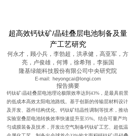
超高效钙钛矿
/晶硅叠层电池制备及量
产工艺研究
何永才，顾小兵，李勃超，洪承健，高亚军，方
亮，卢俊雄，何博，
徐希翔，李振国
隆基绿能科技股份有限公司中央研究院
E-mail
: heyongcai@longi.com
报告摘要
钙钛矿
/
晶硅叠层电池理论极限效率达到
43%
，是最具前景
的低成本高效太阳电池路线。基于创新的传输层材料设计
及开发、器件结构优化、钙钛矿结晶性调制等技术，推动
实验室叠层电池转换效率快速提升至
35%
。结合可量产均
匀成膜装备及技术，开发出空气制备钙钛矿工艺、超低温
金属化工艺，制备出全球首个
33%
的大面积钙钛矿
/
晶硅叠