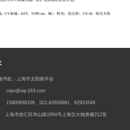
式
秘书处：上海市太阳能学会
spv@vip.163.com
5800936109、021-62826661、62933549
 上海市徐汇区华山路1954号上海交大物资楼212室