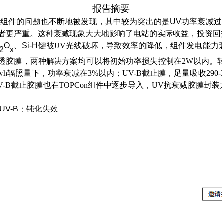
报告摘要
效组件的问题也不断地被发现，其中较为突出的是
UV
功率衰减过
者更严重。这种衰减现象大大地影响了电站的实际收益，投资回
O
、
Si-H
键被
UV
光线破坏，导致效率的降低，组件发电能力
2
x
透胶膜，两种解决方案均可以将初始功率损失控制在
2W
以内。
wh
辐照量下，功率衰减在
3%
以内；
UV-B
截止膜，足量吸收
290
V-B
截止胶膜也在
TOPCon
组件中逐步导入，
UV
抗衰减胶膜封装
UV-B
；钝化失效