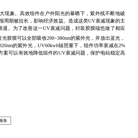
大现象。高效组件在户外阳光的暴晒下，紫外线不断地破
报周期被拉长，影响经济效益。造成这类
UV
衰减现象的主
衰退。为了改善这一
UV
衰减问题，封装胶膜端也做了相应
转光胶膜可以全部吸收
290~380nm
的紫外光，并放出蓝光，
-320nm
的紫外光，
UV60kwh
辐照量下，组件功率衰减在
2%
方案可以有效地降低组件的
UV
衰减问题，保护电站稳定高