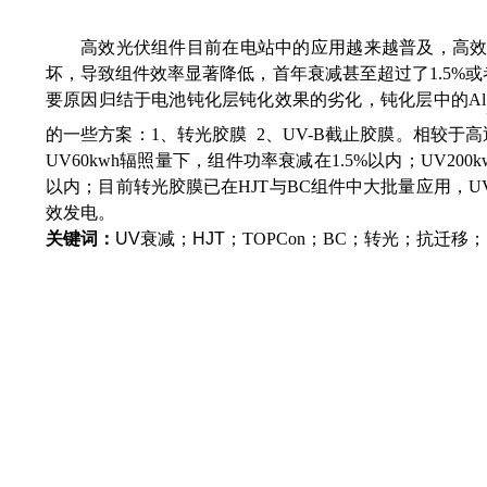
高效光伏组件目前在电站中的应用越来越普及，高
坏，导致组件效率显著降低，首年衰减甚至超过了
1.5%
或
要原因归结于电池钝化层钝化效果的劣化，钝化层中的
Al
的一些方案：
1
、转光胶膜
2
、
UV-B
截止胶膜。相较于高
UV60kwh
辐照量下，组件功率衰减在
1.5%
以内；
UV200k
以内；目前转光胶膜已在
HJT
与
BC
组件中大批量应用，
U
效发电。
关键词：
UV
衰减
；
HJT
；
TOPCon
；
BC
；
转光；抗迁移；